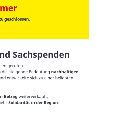
mmer
26 geschlossen
.
und Sachspenden
ben gerufen.
h die steigende Bedeutung
nachhaltigen
d entwickelte sich zu einer beliebten
en Betrag
weiterverkauft.
 mehr
Solidarität in der Region
.