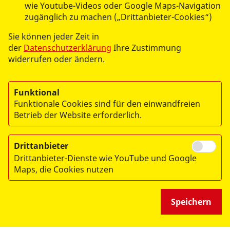
wie Youtube-Videos oder Google Maps-Navigation
zugänglich zu machen („Drittanbieter-Cookies“)
Sie können jeder Zeit in
der
Datenschutzerklärung
Ihre Zustimmung
widerrufen oder ändern.
Funktional
Monika Knospe
Funktionale Cookies sind für den einwandfreien
Betrieb der Website erforderlich.
Erste Hilfe und Breitenausbildung
Tel.:
08272/60910-0
Drittanbieter
info@asb-wertingen.de
Drittanbieter-Dienste wie YouTube und Google
Maps, die Cookies nutzen
Speichern