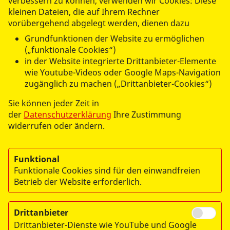
verbessern zu können, verwenden wir Cookies: Diese
Anträge zur Mitgliederversammlung sind 5 Werktage
kleinen Dateien, die auf Ihrem Rechner
vor der Mitgliederversammlung dem Vorstand
vorübergehend abgelegt werden, dienen dazu
schriftlich mitzuteilen.
Grundfunktionen der Website zu ermöglichen
(„funktionale Cookies“)
in der Website integrierte Drittanbieter-Elemente
Arbeiter-Samariter-Bund, Regionalverband Dillingen-
wie Youtube-Videos oder Google Maps-Navigation
Donau-Ries e.V.
zugänglich zu machen („Drittanbieter-Cookies“)
Badgasse 7, 86637 Wertingen
Sie können jeder Zeit in
Telefon (08272) 60910-0
der
Datenschutzerklärung
Ihre Zustimmung
E-Mail:
info@asb-wertingen.de
widerrufen oder ändern.
Funktional
Funktionale Cookies sind für den einwandfreien
Betrieb der Website erforderlich.
Drittanbieter
© 2026 ASB-Regionalverband Donau-Dillingen-Ries e.V.
Drittanbieter-Dienste wie YouTube und Google