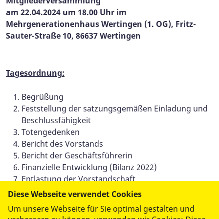
Mitgliederversammlung
am 22.04.2024 um 18.00 Uhr im
Mehrgenerationenhaus Wertingen (1. OG), Fritz-
Sauter-Straße 10, 86637 Wertingen
Tagesordnung:
Begrüßung
Feststellung der satzungsgemäßen Einladung und
Beschlussfähigkeit
Totengedenken
Bericht des Vorstands
Bericht der Geschäftsführerin
Finanzielle Entwicklung (Bilanz 2022)
Entlastung der Vorstandschaft
Ehrungen
Diese Webseite verwendet Cookies
Wünsche und Anträge
Um unsere Webseite für Sie optimal gestalten und