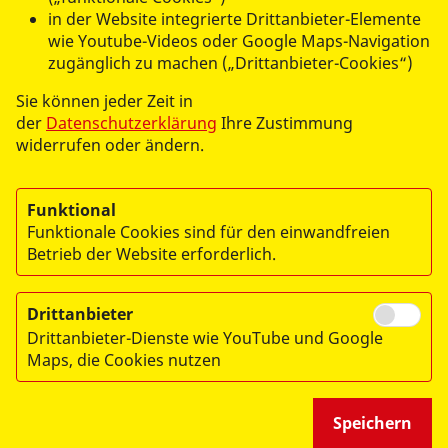
zu begleiten.
in der Website integrierte Drittanbieter-Elemente
wie Youtube-Videos oder Google Maps-Navigation
Für
weitere Informationen
oder um Ihr Kind
zugänglich zu machen („Drittanbieter-Cookies“)
vorzumerken, kontaktieren Sie uns gerne direkt. Wir
Sie können jeder Zeit in
stehen Ihnen für alle Fragen rund um die Anmeldung
der
Datenschutzerklärung
Ihre Zustimmung
und unser pädagogisches Konzept zur Verfügung.
widerrufen oder ändern.
Funktional
Funktionale Cookies sind für den einwandfreien
Betrieb der Website erforderlich.
Drittanbieter
© 2026 ASB-Regionalverband Donau-Dillingen-Ries e.V.
Drittanbieter-Dienste wie YouTube und Google
Impressum
Maps, die Cookies nutzen
Datenschutz
Speichern