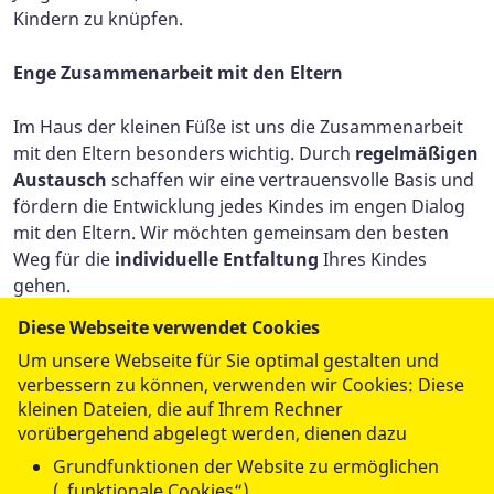
Kindern zu knüpfen.
Enge Zusammenarbeit mit den Eltern
Im Haus der kleinen Füße ist uns die Zusammenarbeit
mit den Eltern besonders wichtig. Durch
regelmäßigen
Austausch
schaffen wir eine vertrauensvolle Basis und
fördern die Entwicklung jedes Kindes im engen Dialog
mit den Eltern. Wir möchten gemeinsam den besten
Weg für die
individuelle Entfaltung
Ihres Kindes
gehen.
Diese Webseite verwendet Cookies
Jetzt anmelden!
Um unsere Webseite für Sie optimal gestalten und
verbessern zu können, verwenden wir Cookies: Diese
Nutzen Sie die Gelegenheit und melden Sie Ihr Kind für
kleinen Dateien, die auf Ihrem Rechner
einen freien Krippenplatz ab
September 2025
an! Wir
vorübergehend abgelegt werden, dienen dazu
freuen uns darauf, Ihr Kind in einer liebevollen und
Grundfunktionen der Website zu ermöglichen
anregenden Umgebung auf seinem Entwicklungsweg
(„funktionale Cookies“)