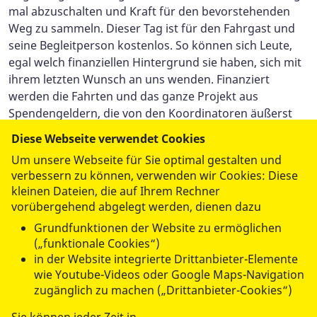
mal abzuschalten und Kraft für den bevorstehenden
Weg zu sammeln. Dieser Tag ist für den Fahrgast und
seine Begleitperson kostenlos. So können sich Leute,
egal welch finanziellen Hintergrund sie haben, sich mit
ihrem letzten Wunsch an uns wenden. Finanziert
werden die Fahrten und das ganze Projekt aus
Spendengeldern, die von den Koordinatoren äußerst
sorgfältig verwaltet und eingebracht werden. Leider
Diese Webseite verwendet Cookies
werden Wünsche oft zu spät geäußert, sodass viele
Um unsere Webseite für Sie optimal gestalten und
Fahrten in letzter Minute abgesagt werden mussten, da
verbessern zu können, verwenden wir Cookies: Diese
sich der Zustand des Fahrgastes akut verschlechtert
kleinen Dateien, die auf Ihrem Rechner
hatte.
vorübergehend abgelegt werden, dienen dazu
Grundfunktionen der Website zu ermöglichen
Hoffen wir alle zusammen, dass unser Wünschewagen
(„funktionale Cookies“)
noch viele Jahre durch Allgäu/Schwaben rollt,
in der Website integrierte Drittanbieter-Elemente
zahlreiche letzte Wünsche erfüllen kann, die
wie Youtube-Videos oder Google Maps-Navigation
ehrenamtlichen Wunscherfüller weiterhin bereit sind,
zugänglich zu machen („Drittanbieter-Cookies“)
ihre Zeit in das Projekt zu investieren und die nötigen